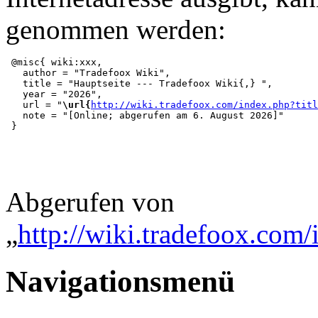
genommen werden:
 @misc{ wiki:xxx,

   author = "Tradefoox Wiki",

   title = "Hauptseite --- Tradefoox Wiki{,} ",

   year = "2026",

   url = "
\url{
http://wiki.tradefoox.com/index.php?titl
   note = "[Online; abgerufen am 6. August 2026]"

Abgerufen von
„
http://wiki.tradefoox.com/
Navigationsmenü