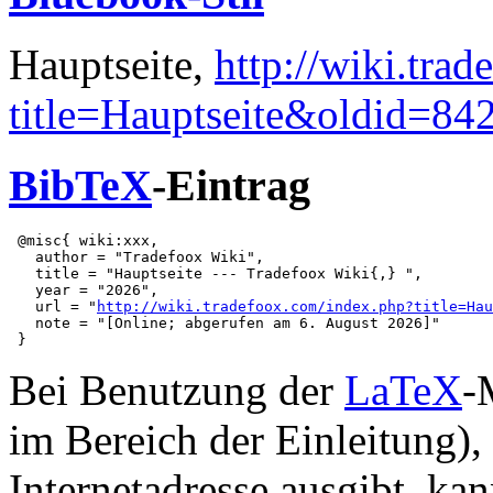
Hauptseite,
http://wiki.tra
title=Hauptseite&oldid=84
BibTeX
-Eintrag
 @misc{ wiki:xxx,

   author = "Tradefoox Wiki",

   title = "Hauptseite --- Tradefoox Wiki{,} ",

   year = "2026",

   url = "
http://wiki.tradefoox.com/index.php?title=Hau
   note = "[Online; abgerufen am 6. August 2026]"

Bei Benutzung der
LaTeX
-
im Bereich der Einleitung),
Internetadresse ausgibt, ka