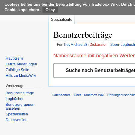
Cookies helfen uns bei der Bereitstellung von Tradefoox Wiki. Durch 
Cookies speichern.
Spezialseite
Benutzerbeiträge
Für
TroyMichaels8
Diskussion
Sperr-Logbuch
Zur
Zur
Namensräume mit negativen Werten 
Hauptseite
Navigation
Suche
Letzte Änderungen
springen
springen
Suche nach Benutzerbeiträge
Zufällige Seite
Hilfe zu MediaWiki
Werkzeuge
Benutzerbeiträge
Datenschutz
Über Tradefoox Wiki
Haftungsausschlu
Logbücher
Benutzergruppen
ansehen
Spezialseiten
Druckversion